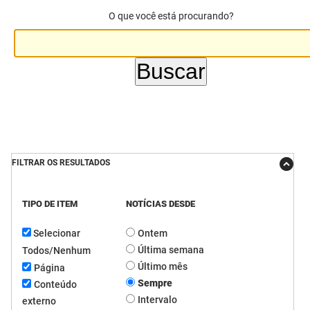
O que você está procurando?
DER
Desenvolvimento e da Articulação Municipal
DETRAN
Desenvolvimento Humano
EMPAER
Educação
ESPEP
Empreender
EPC
Secretaria de Fazenda
FILTRAR OS RESULTADOS
FAC
Secretaria de Governo
Fapesq
Infraestrutura e dos Recursos Hídricos
TIPO DE ITEM
NOTÍCIAS DESDE
Selecionar
Ontem
Fundação Casa de José Américo
Juventude, Esporte e Lazer
Última semana
Todos/Nenhum
FUNAD
Meio Ambiente e Sustentabilidade
Último mês
Página
Sempre
Conteúdo
FUNDAC
Mulher e da Diversidade Humana
Intervalo
externo