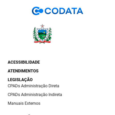
PBGÁS
PB Saúde
PBTUR
PBPREV
Projeto Cooperar
PROCASE
ACESSIBILIDADE
ATENDIMENTOS
PROCON
LEGISLAÇÃO
Polícia Militar
CPADs Administração Direta
Polícia Civil
CPADs Administração Indireta
Manuais Externos
Rádio Tabajara