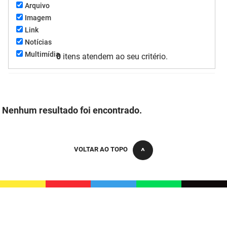
Arquivo
FUNES
Planejamento, Orçamento e Gestão
Imagem
Link
FUNESC
Procuradoria Geral do Estado
Notícias
Multimídia
IMEQ
0
itens atendem ao seu critério.
Representação Institucional
IASS
Saúde
IPHAEP
Segurança e Defesa Social
Nenhum resultado foi encontrado.
JUCEP
Turismo e Desenvolvimento Econômico
LIFESA
VOLTAR AO TOPO
LOTEP
Ouvidoria Geral do Estado
PAP